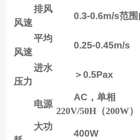
排风
0.3-0.6m/s
范围
风速
平均
0.25-0.45m/s
风速
进水
＞0.5Pax
压力
AC
，单相
电源
220V/50H
（
200W
）
大功
4
00W