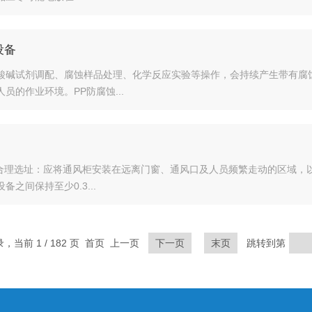
设备
酸碱试剂调配、腐蚀样品处理、化学反应实验等操作，会持续产生带有腐
的作业环境。PP防腐蚀...
.合理选址：应将通风柜安装在远离门窗、通风口及人员频繁走动的区域，
间保持至少0.3...
录，当前 1 / 182 页 首页 上一页
下一页
末页
跳转到第