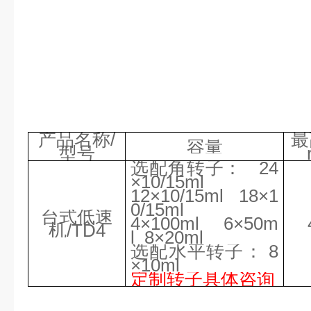
产品名称
/
最
容量
型号
选配角转子：
24
×10
/15
ml
12×1
0/15
ml 18×1
0
/15
ml
台式低速
4×100ml 6×50m
机
/
TD4
l
8
×
20ml
选配水平转子：
8
×
10ml
定制转子具体咨询