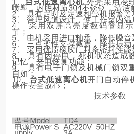
1
、
台式低速离心机
外壳采用冷
喷塑，
内胆材质
304
不锈钢
，
清洁
2、 具有定时及定速和停机报警等
3、 合理风道设计，使工作室内
4、 采用双屏高亮度数码管显
节；
5、 电机采用进口轴承，降低噪
6、 三点柔性支撑减震，降低振动
7、 采用优质橡胶门封条密封性能
8、 具有因停电，死机状态造成
记忆，来电恢复功能；
9、 具有电子门锁及机械门锁双
自如；
10、
台式低速离心机
开门自动停
操作安全放心；
技术参数
型号
Model
TD4
电源
Power S
AC220V 50HZ
upply
3A