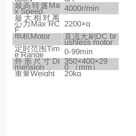
最高转速
Ma
4000r/min
x Speed
最大相对离
心力
Max RC
2200
×g
F
电机
Motor
直流无刷
DC br
ushless motor
定时范围
Tim
0-99min
e Range
外形尺寸
Di
350
×
400
×2
9
mension
0
（
mm）
重量
Weight
20kg